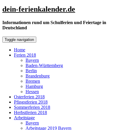
Skip
dein-ferienkalender.de
to
content
Informationen rund um Schulferien und Feiertage in
Deutschland
Toggle navigation
Home
Ferien 2018
Bayern
Baden-Württemberg
Berlin
Brandenburg
Bremen
Hamburg
Hessen
Osterferien 2018
Pfingstferien 2018
Sommerferien 2018
Herbstferien 2018
Arbeitstage
Bayern
Arbeitstage 2019 Bayern