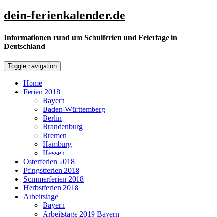
Skip
dein-ferienkalender.de
to
content
Informationen rund um Schulferien und Feiertage in
Deutschland
Toggle navigation
Home
Ferien 2018
Bayern
Baden-Württemberg
Berlin
Brandenburg
Bremen
Hamburg
Hessen
Osterferien 2018
Pfingstferien 2018
Sommerferien 2018
Herbstferien 2018
Arbeitstage
Bayern
Arbeitstage 2019 Bayern