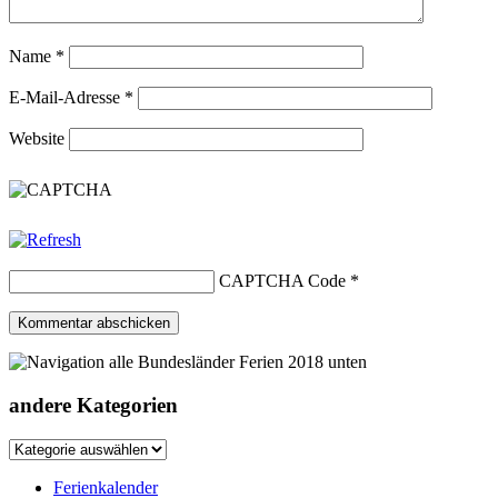
Name
*
E-Mail-Adresse
*
Website
CAPTCHA Code
*
andere Kategorien
andere
Kategorien
Ferienkalender