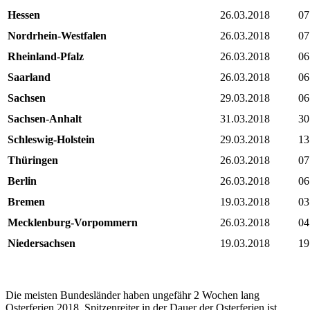
Hessen
26.03.2018
07
Nordrhein-Westfalen
26.03.2018
07
Rheinland-Pfalz
26.03.2018
06
Saarland
26.03.2018
06
Sachsen
29.03.2018
06
Sachsen-Anhalt
31.03.2018
30
Schleswig-Holstein
29.03.2018
13
Thüringen
26.03.2018
07
Berlin
26.03.2018
06
Bremen
19.03.2018
03
Mecklenburg-Vorpommern
26.03.2018
04
Niedersachsen
19.03.2018
19
Die meisten Bundesländer haben ungefähr 2 Wochen lang
Osterferien 2018. Spitzenreiter in der Dauer der Osterferien ist