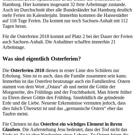
Hamburg. Hier kommen insgesamt 32 freie Arbeitstage zustande.
Auch im Durchschnitt über alle Bundesländer hat Hamburg deutlich
mehr Ferien im Kalenderjahr. Immerhin kommen die Hansestädter
auf 118 Tage Ferien. Da kommt nur noch Sachsen-Anhalt mit 112
Tagen heran.
Für die Osterferien 2018 kommt auf Platz 2 bei der Dauer der Ferien
auch Sachsen-Anhalt. Die Anhaltiner schaffen immerhin 21
Arbeitstage.
Was sind eigentlich Osterferien?
Die
Osterferien 2018
dienen in erster Linie den Schülern zur
Erholung. Sinn ist es auch, dass die Familie zusammen sein kann.
Immerhin ist das Osterfest heutzutage auch ein Familienfest. Ostern
stammt von dem Wort „Ostara“ ab und meint die Göttin der
Morgenröte, des Frühlings und der Fruchtbarkeit. Man feierte früher
zu Ehren dieser Göttin den Frühling. Sinnbildlich die gründende
Erde und die Liebe. Neueste Erkenntnisse vermuten jedoch, dass
dies falsch Übersetzt ist und das „germanische Ostern“ eher das
Taufen meint.
Für Christen ist das
Osterfest ein wichtiges Element in ihrem
Glauben
. Die Auferstehung Jesu bedeutet, dass der Tod nicht das
Ende ist. Er ist eher Neubeginn eines Lebens. Zu Ostern feiern die