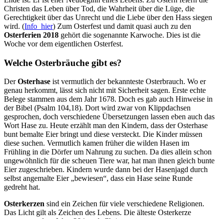
Christen das Leben über Tod, die Wahrheit über die Lüge, die
Gerechtigkeit über das Unrecht und die Liebe über den Hass siegen
wird. (
Info hier
) Zum Osterfest und damit quasi auch zu den
Osterferien 2018
gehört die sogenannte Karwoche. Dies ist die
Woche vor dem eigentlichen Osterfest.
Welche Osterbräuche gibt es?
Der
Osterhase
ist vermutlich der bekannteste Osterbrauch. Wo er
genau herkommt, lässt sich nicht mit Sicherheit sagen. Erste echte
Belege stammen aus dem Jahr 1678. Doch es gab auch Hinweise in
der Bibel (Psalm 104,18). Dort wird zwar von Klippdachsen
gesprochen, doch verschiedene Übersetzungen lassen eben auch das
Wort Hase zu. Heute erzählt man den Kindern, dass der Osterhase
bunt bemalte Eier bringt und diese versteckt. Die Kinder müssen
diese suchen. Vermutlich kamen früher die wilden Hasen im
Frühling in die Dörfer um Nahrung zu suchen. Da dies allein schon
ungewöhnlich für die scheuen Tiere war, hat man ihnen gleich bunte
Eier zugeschrieben. Kindern wurde dann bei der Hasenjagd durch
selbst angemalte Eier „bewiesen“, dass ein Hase seine Runde
gedreht hat.
Osterkerzen
sind ein Zeichen für viele verschiedene Religionen.
Das Licht gilt als Zeichen des Lebens. Die älteste Osterkerze