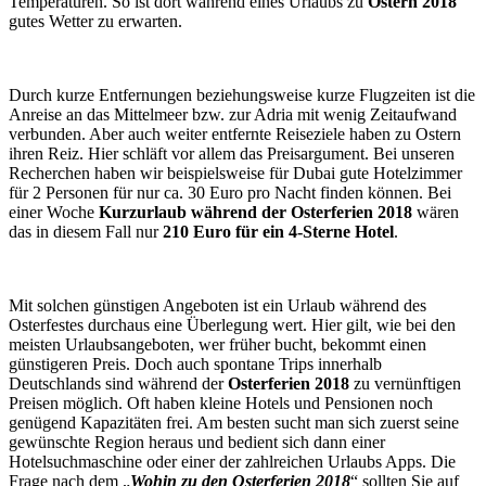
Temperaturen. So ist dort während eines Urlaubs zu
Ostern 2018
gutes Wetter zu erwarten.
Durch kurze Entfernungen beziehungsweise kurze Flugzeiten ist die
Anreise an das Mittelmeer bzw. zur Adria mit wenig Zeitaufwand
verbunden. Aber auch weiter entfernte Reiseziele haben zu Ostern
ihren Reiz. Hier schläft vor allem das Preisargument. Bei unseren
Recherchen haben wir beispielsweise für Dubai gute Hotelzimmer
für 2 Personen für nur ca. 30 Euro pro Nacht finden können. Bei
einer Woche
Kurzurlaub während der Osterferien 2018
wären
das in diesem Fall nur
210 Euro für ein 4-Sterne Hotel
.
Mit solchen günstigen Angeboten ist ein Urlaub während des
Osterfestes durchaus eine Überlegung wert. Hier gilt, wie bei den
meisten Urlaubsangeboten, wer früher bucht, bekommt einen
günstigeren Preis. Doch auch spontane Trips innerhalb
Deutschlands sind während der
Osterferien 2018
zu vernünftigen
Preisen möglich. Oft haben kleine Hotels und Pensionen noch
genügend Kapazitäten frei. Am besten sucht man sich zuerst seine
gewünschte Region heraus und bedient sich dann einer
Hotelsuchmaschine oder einer der zahlreichen Urlaubs Apps. Die
Frage nach dem „
Wohin zu den Osterferien 2018
“ sollten Sie auf