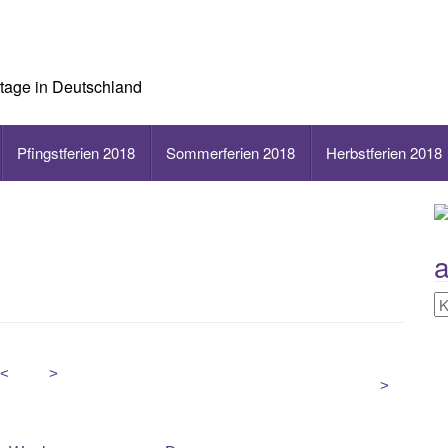
rtage in Deutschland
Pfingstferien 2018
Sommerferien 2018
Herbstferien 2018
a
a
K
<
2026
>
>
July