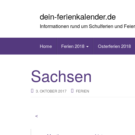
Skip
to
dein-ferienkalender.de
content
Informationen rund um Schulferien und Feie
Home
Ferien 2018
Osterferien 2018
Sachsen
3. OKTOBER 2017
FERIEN
<