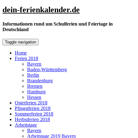
Skip
dein-ferienkalender.de
to
content
Informationen rund um Schulferien und Feiertage in
Deutschland
Toggle navigation
Home
Ferien 2018
Bayern
Baden-Württemberg
Berlin
Brandenburg
Bremen
Hamburg
Hessen
Osterferien 2018
Pfingstferien 2018
Sommerferien 2018
Herbstferien 2018
Arbeitstage
Bayern
Arbeitstage 2019 Bayern