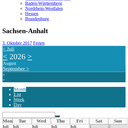
Baden-Württemberg
Nordrhein-Westfalen
Hessen
Brandenburg
Sachsen-Anhalt
3. Oktober 2017
Ferien
<
Juli
<
2026
>
August
September
>
«
»
Month
List
Week
Day
Mon
Tue
Wed
Thu
Fri
Sat
Sun
Juli
Juli
Juli
Juli
Juli
1
2