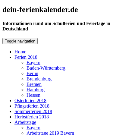
Skip
dein-ferienkalender.de
to
content
Informationen rund um Schulferien und Feiertage in
Deutschland
Toggle navigation
Home
Ferien 2018
Bayern
Baden-Württemberg
Berlin
Brandenburg
Bremen
Hamburg
Hessen
Osterferien 2018
Pfingstferien 2018
Sommerferien 2018
Herbstferien 2018
Arbeitstage
Bayern
Arbeitstage 2019 Bayern