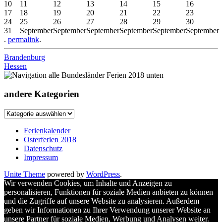
10
11
12
13
14
15
16
17
18
19
20
21
22
23
24
25
26
27
28
29
30
31
September
September
September
September
September
September
.
permalink
.
Beitrags-
Brandenburg
Hessen
Navigation
andere Kategorien
andere
Kategorien
Ferienkalender
Osterferien 2018
Datenschutz
Impressum
Unite Theme
powered by
WordPress
.
Wir verwenden Cookies, um Inhalte und Anzeigen zu
personalisieren, Funktionen für soziale Medien anbieten zu können
und die Zugriffe auf unsere Website zu analysieren. Außerdem
geben wir Informationen zu Ihrer Verwendung unserer Website an
unsere Partner für soziale Medien, Werbung und Analysen weiter.