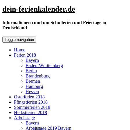
Skip
dein-ferienkalender.de
to
content
Informationen rund um Schulferien und Feiertage in
Deutschland
Toggle navigation
Home
Ferien 2018
Bayern
Baden-Württemberg
Berlin
Brandenburg
Bremen
Hamburg
Hessen
Osterferien 2018
Pfingstferien 2018
Sommerferien 2018
Herbstferien 2018
Arbeitstage
Bayern
Arbeitstage 2019 Bayern